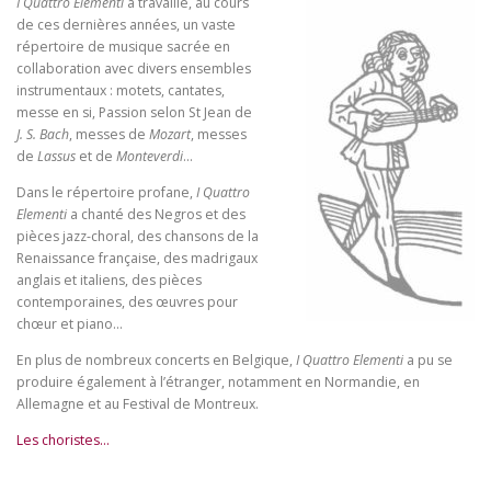
I Quattro Elementi
a travaillé, au cours
de ces dernières années, un vaste
répertoire de musique sacrée en
collaboration avec divers ensembles
instrumentaux : motets, cantates,
messe en si, Passion selon St Jean de
J. S. Bach
, messes de
Mozart
, messes
de
Lassus
et de
Monteverdi
…
Dans le répertoire profane,
I Quattro
Elementi
a chanté des Negros et des
pièces jazz-choral, des chansons de la
Renaissance française, des madrigaux
anglais et italiens, des pièces
contemporaines, des œuvres pour
chœur et piano…
En plus de nombreux concerts en Belgique,
I Quattro Elementi
a pu se
produire également à l’étranger, notamment en Normandie, en
Allemagne et au Festival de Montreux.
Les choristes…