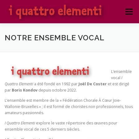
Aller
au
Menu
contenu
ACCUEIL
NOTRE ENSEMBLE VOCAL
NOTRE ENSEMBLE VOCAL
PROCHAINS CONCERTS
CONCERTS PRÉCÉDENTS
L’ensemble
vocal
I
ATELIER PUBLIC
ATELIER PROTÉGÉ
Quattro Elementi
a été fondé en 1992 par
Joël De Coster
et est dirigé
par
Boris Kondov
depuis octobre 2022.
L’ensemble est membre de la « Fédération Chorale À Cœur Joie-
Wallonie-Bruxelles » ; il est formé de choristes non professionnels, tous
amateurs passionnés.
I Quattro Elementi
explore le vaste répertoire des œuvres pour
ensemble vocal de ces 5 derniers siècles.