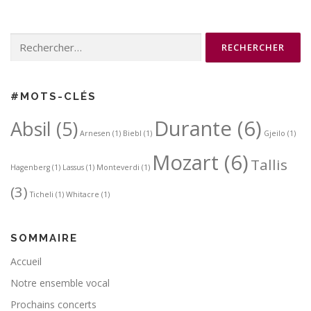
Rechercher :
#MOTS-CLÉS
Durante
(6)
Absil
(5)
Arnesen
(1)
Biebl
(1)
Gjeilo
(1)
Mozart
(6)
Tallis
Hagenberg
(1)
Lassus
(1)
Monteverdi
(1)
(3)
Ticheli
(1)
Whitacre
(1)
SOMMAIRE
Accueil
Notre ensemble vocal
Prochains concerts