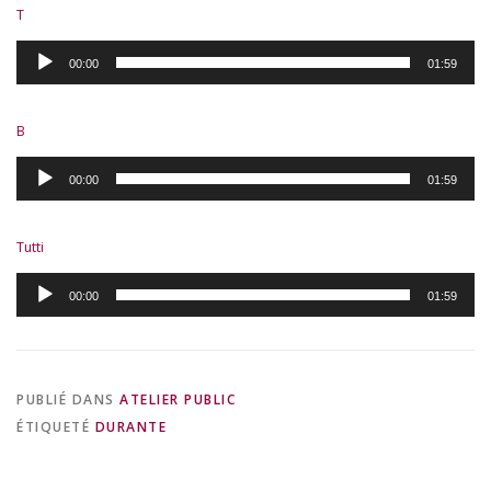
T
Lecteur
00:00
01:59
audio
B
Lecteur
00:00
01:59
audio
Tutti
Lecteur
00:00
01:59
audio
PUBLIÉ DANS
ATELIER PUBLIC
ÉTIQUETÉ
DURANTE