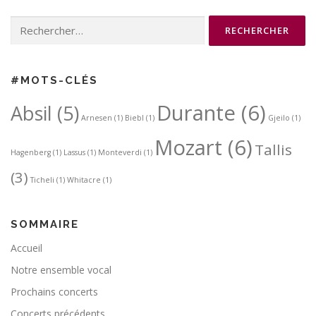
Rechercher :
#MOTS-CLÉS
Durante
(6)
Absil
(5)
Arnesen
(1)
Biebl
(1)
Gjeilo
(1)
Mozart
(6)
Tallis
Hagenberg
(1)
Lassus
(1)
Monteverdi
(1)
(3)
Ticheli
(1)
Whitacre
(1)
SOMMAIRE
Accueil
Notre ensemble vocal
Prochains concerts
Concerts précédents