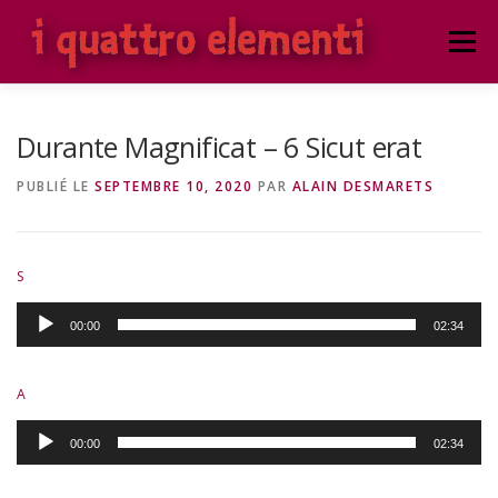
Aller
au
Menu
contenu
ACCUEIL
NOTRE ENSEMBLE VOCAL
Durante Magnificat – 6 Sicut erat
PUBLIÉ LE
SEPTEMBRE 10, 2020
PAR
ALAIN DESMARETS
PROCHAINS CONCERTS
CONCERTS PRÉCÉDENTS
S
ATELIER PUBLIC
ATELIER PROTÉGÉ
Lecteur
00:00
02:34
audio
A
Lecteur
00:00
02:34
audio