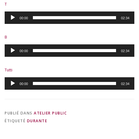
T
Lecteur
00:00
02:34
audio
B
Lecteur
00:00
02:34
audio
Tutti
Lecteur
00:00
02:34
audio
PUBLIÉ DANS
ATELIER PUBLIC
ÉTIQUETÉ
DURANTE