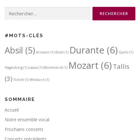
Rechercher :
#MOTS-CLÉS
Durante
(6)
Absil
(5)
Arnesen
(1)
Biebl
(1)
Gjeilo
(1)
Mozart
(6)
Tallis
Hagenberg
(1)
Lassus
(1)
Monteverdi
(1)
(3)
Ticheli
(1)
Whitacre
(1)
SOMMAIRE
Accueil
Notre ensemble vocal
Prochains concerts
Concerts précédents