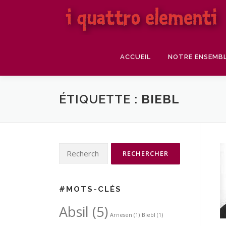
Aller
au
contenu
ACCUEIL
NOTRE ENSEMB
ÉTIQUETTE :
BIEBL
Rechercher :
#MOTS-CLÉS
Absil
(5)
Arnesen
(1)
Biebl
(1)