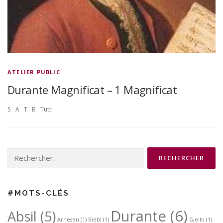
ATELIER PUBLIC
Durante Magnificat – 1 Magnificat
S A T B Tutti
Rechercher :
#MOTS-CLÉS
Durante
(6)
Absil
(5)
Arnesen
(1)
Biebl
(1)
Gjeilo
(1)