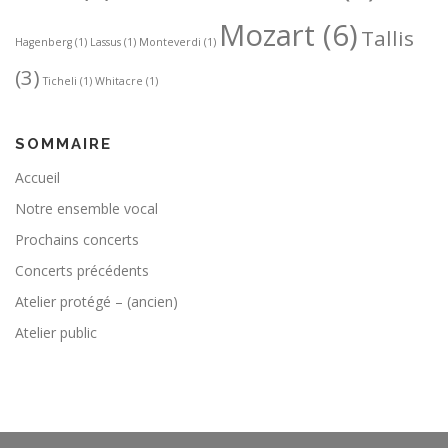
Mozart
(6)
Tallis
Hagenberg
(1)
Lassus
(1)
Monteverdi
(1)
(3)
Ticheli
(1)
Whitacre
(1)
SOMMAIRE
Accueil
Notre ensemble vocal
Prochains concerts
Concerts précédents
Atelier protégé – (ancien)
Atelier public