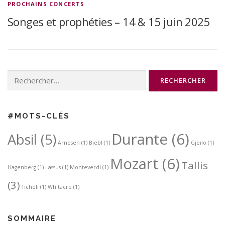
PROCHAINS CONCERTS
Songes et prophéties – 14 & 15 juin 2025
Rechercher :
#MOTS-CLÉS
Durante
(6)
Absil
(5)
Arnesen
(1)
Biebl
(1)
Gjeilo
(1)
Mozart
(6)
Tallis
Hagenberg
(1)
Lassus
(1)
Monteverdi
(1)
(3)
Ticheli
(1)
Whitacre
(1)
SOMMAIRE