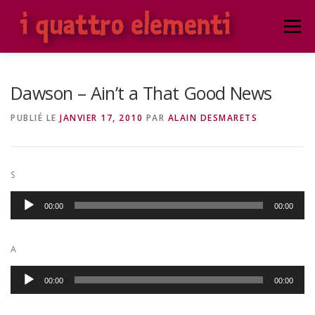
Aller
au
Menu
contenu
ACCUEIL
NOTRE ENSEMBLE VOCAL
Dawson – Ain’t a That Good News
PUBLIÉ LE
JANVIER 17, 2010
PAR
ALAIN DESMARETS
PROCHAINS CONCERTS
CONCERTS PRÉCÉDENTS
S
ATELIER PUBLIC
ATELIER PROTÉGÉ
Lecteur
00:00
00:00
audio
A
Lecteur
00:00
00:00
audio