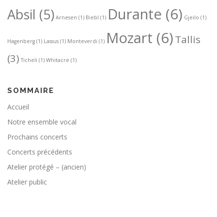
Durante
(6)
Absil
(5)
Arnesen
(1)
Biebl
(1)
Gjeilo
(1)
Mozart
(6)
Tallis
Hagenberg
(1)
Lassus
(1)
Monteverdi
(1)
(3)
Ticheli
(1)
Whitacre
(1)
SOMMAIRE
Accueil
Notre ensemble vocal
Prochains concerts
Concerts précédents
Atelier protégé – (ancien)
Atelier public