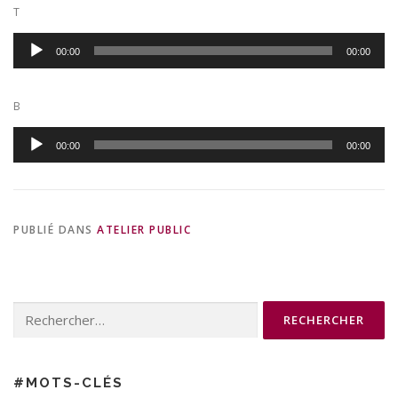
T
Lecteur
00:00
00:00
audio
B
Lecteur
00:00
00:00
audio
PUBLIÉ DANS
ATELIER PUBLIC
Rechercher :
#MOTS-CLÉS