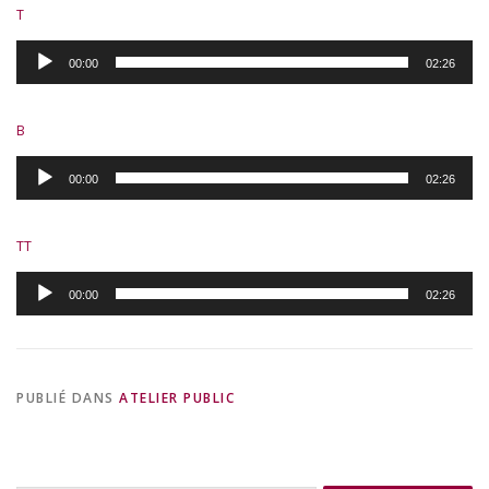
T
Lecteur
00:00
02:26
audio
B
Lecteur
00:00
02:26
audio
TT
Lecteur
00:00
02:26
audio
PUBLIÉ DANS
ATELIER PUBLIC