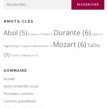
Rechercher :
#MOTS-CLÉS
Durante
(6)
Absil
(5)
Arnesen
(1)
Biebl
(1)
Gjeilo
(1)
Mozart
(6)
Tallis
Hagenberg
(1)
Lassus
(1)
Monteverdi
(1)
(3)
Ticheli
(1)
Whitacre
(1)
SOMMAIRE
Accueil
Notre ensemble vocal
Prochains concerts
Concerts précédents