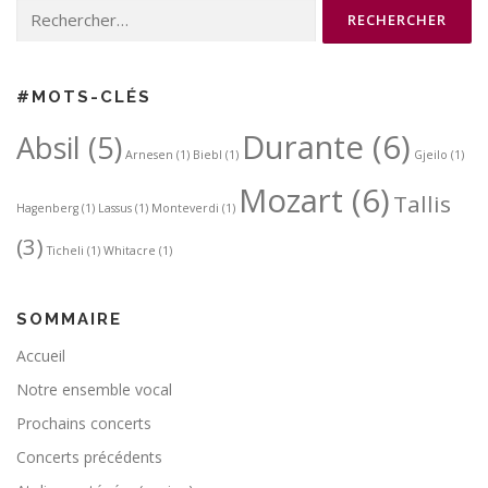
Rechercher :
#MOTS-CLÉS
Durante
(6)
Absil
(5)
Arnesen
(1)
Biebl
(1)
Gjeilo
(1)
Mozart
(6)
Tallis
Hagenberg
(1)
Lassus
(1)
Monteverdi
(1)
(3)
Ticheli
(1)
Whitacre
(1)
SOMMAIRE
Accueil
Notre ensemble vocal
Prochains concerts
Concerts précédents