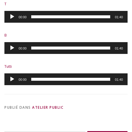
T
Lecteur
00:00
01:40
audio
B
Lecteur
00:00
01:40
audio
Tutti
Lecteur
00:00
01:40
audio
PUBLIÉ DANS
ATELIER PUBLIC