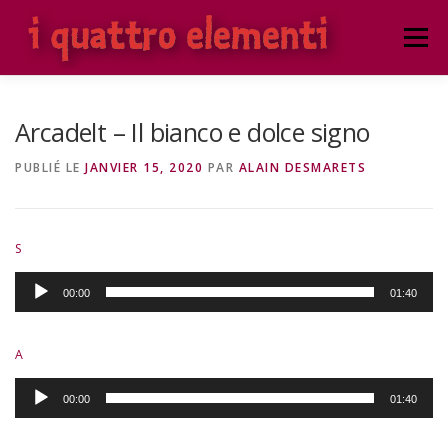
Aller
au
Menu
contenu
ACCUEIL
NOTRE ENSEMBLE VOCAL
Arcadelt – Il bianco e dolce signo
PUBLIÉ LE
JANVIER 15, 2020
PAR
ALAIN DESMARETS
PROCHAINS CONCERTS
CONCERTS PRÉCÉDENTS
S
ATELIER PUBLIC
ATELIER PROTÉGÉ
Lecteur
00:00
01:40
audio
A
Lecteur
00:00
01:40
audio